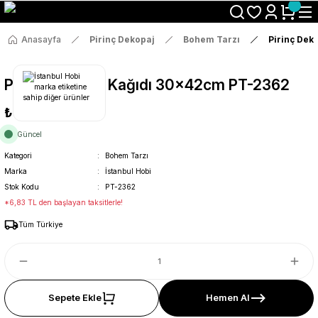
Size Özel "HG10" Koduyla Sepette Hemen %10 İndirimi Kaçırma
Anasayfa
Pirinç Dekopaj
Bohem Tarzı
Pirinç Dek
Pirinç Dekopaj Kağıdı 30x42cm PT-2362
₺36
Güncel
Kategori
Bohem Tarzı
Marka
İstanbul Hobi
Stok Kodu
PT-2362
*6,83 TL den başlayan taksitlerle!
Tüm Türkiye
Sepete Ekle
Hemen Al