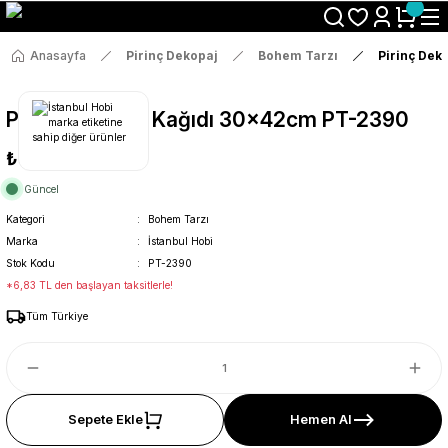
Size Özel "HG10" Koduyla Sepette Hemen %10 İndirimi Kaçırma
Anasayfa
Pirinç Dekopaj
Bohem Tarzı
Pirinç Dek
Pirinç Dekopaj Kağıdı 30x42cm PT-2390
₺36
Güncel
Kategori
Bohem Tarzı
Marka
İstanbul Hobi
Stok Kodu
PT-2390
*6,83 TL den başlayan taksitlerle!
Tüm Türkiye
Sepete Ekle
Hemen Al