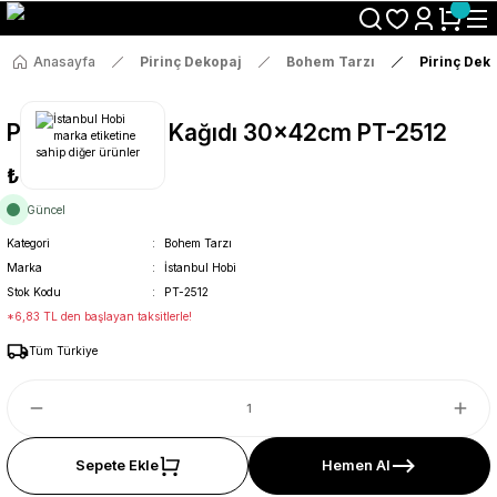
Size Özel "HG10" Koduyla Sepette Hemen %10 İndirimi Kaçırma
Anasayfa
Pirinç Dekopaj
Bohem Tarzı
Pirinç Dek
Pirinç Dekopaj Kağıdı 30x42cm PT-2512
₺36
Güncel
Kategori
Bohem Tarzı
Marka
İstanbul Hobi
Stok Kodu
PT-2512
*6,83 TL den başlayan taksitlerle!
Tüm Türkiye
Sepete Ekle
Hemen Al