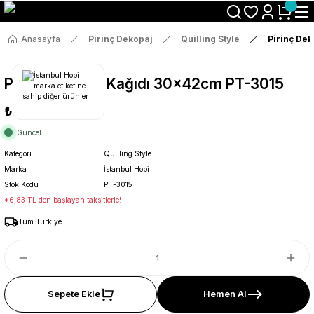
Size Özel "HG10" Koduyla Sepette Hemen %10 İndirimi Kaçırma
Anasayfa
Pirinç Dekopaj
Quilling Style
Pirinç De
Pirinç Dekopaj Kağıdı 30x42cm PT-3015
₺36
Güncel
Kategori
Quilling Style
Marka
İstanbul Hobi
Stok Kodu
PT-3015
*6,83 TL den başlayan taksitlerle!
Tüm Türkiye
Sepete Ekle
Hemen Al