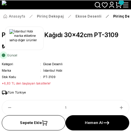
Size Özel "HG10" Koduyla Sepette Hemen %10 İndirimi Kaçırma
Anasayfa
Pirinç Dekopaj
Ekose Desenli
Pirinç D
Pirinç Dekopaj Kağıdı 30x42cm PT-3109
₺36
Güncel
Kategori
Ekose Desenli
Marka
İstanbul Hobi
Stok Kodu
PT-3109
*6,83 TL den başlayan taksitlerle!
Tüm Türkiye
Sepete Ekle
Hemen Al