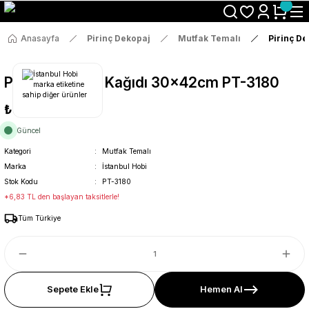
Size Özel "HG10" Koduyla Sepette Hemen %10 İndirimi Kaçırma
Anasayfa
Pirinç Dekopaj
Mutfak Temalı
Pirinç D
Pirinç Dekopaj Kağıdı 30x42cm PT-3180
₺36
Güncel
Kategori
Mutfak Temalı
Marka
İstanbul Hobi
Stok Kodu
PT-3180
*6,83 TL den başlayan taksitlerle!
Tüm Türkiye
Sepete Ekle
Hemen Al