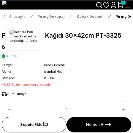
Size Özel "HG10" Koduyla Sepette Hemen %10 İndirimi Kaçırma
Anasayfa
Pirinç Dekopaj
Kabak Desenli
Pirinç D
Pirinç Dekopaj Kağıdı 30x42cm PT-3325
₺36
Güncel
Kategori
Kabak Desenli
Marka
İstanbul Hobi
Stok Kodu
PT-3325
*6,83 TL den başlayan taksitlerle!
Tüm Türkiye
Sepete Ekle
Hemen Al