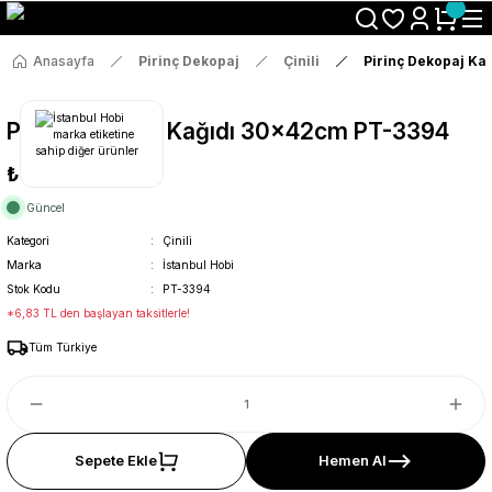
Size Özel "HG10" Koduyla Sepette Hemen %10 İndirimi Kaçırma
Anasayfa
Pirinç Dekopaj
Çinili
Pirinç Dekopaj Ka
Pirinç Dekopaj Kağıdı 30x42cm PT-3394
₺36
Güncel
Kategori
Çinili
Marka
İstanbul Hobi
Stok Kodu
PT-3394
*6,83 TL den başlayan taksitlerle!
Tüm Türkiye
Sepete Ekle
Hemen Al