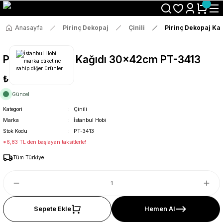
Size Özel "HG10" Koduyla Sepette Hemen %10 İndirimi Kaçırma
Anasayfa
Pirinç Dekopaj
Çinili
Pirinç Dekopaj Ka
Pirinç Dekopaj Kağıdı 30x42cm PT-3413
₺36
Güncel
Kategori
Çinili
Marka
İstanbul Hobi
Stok Kodu
PT-3413
*6,83 TL den başlayan taksitlerle!
Tüm Türkiye
Sepete Ekle
Hemen Al