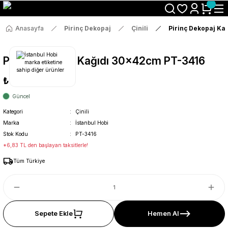
Size Özel "HG10" Koduyla Sepette Hemen %10 İndirimi Kaçırma
Anasayfa
Pirinç Dekopaj
Çinili
Pirinç Dekopaj Ka
Pirinç Dekopaj Kağıdı 30x42cm PT-3416
₺36
Güncel
Kategori
Çinili
Marka
İstanbul Hobi
Stok Kodu
PT-3416
*6,83 TL den başlayan taksitlerle!
Tüm Türkiye
Sepete Ekle
Hemen Al