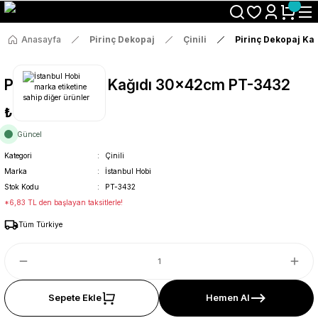
Size Özel "HG10" Koduyla Sepette Hemen %10 İndirimi Kaçırma
Anasayfa
Pirinç Dekopaj
Çinili
Pirinç Dekopaj Ka
Pirinç Dekopaj Kağıdı 30x42cm PT-3432
₺36
Güncel
Kategori
Çinili
Marka
İstanbul Hobi
Stok Kodu
PT-3432
*6,83 TL den başlayan taksitlerle!
Tüm Türkiye
Sepete Ekle
Hemen Al