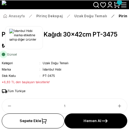
Size Özel "HG10" Koduyla Sepette Hemen %10 İndirimi Kaçırma
Anasayfa
Pirinç Dekopaj
Uzak Doğu Temalı
Pirin
Pirinç Dekopaj Kağıdı 30x42cm PT-3475
₺36
Güncel
Kategori
Uzak Doğu Temalı
Marka
İstanbul Hobi
Stok Kodu
PT-3475
*6,83 TL den başlayan taksitlerle!
Tüm Türkiye
Sepete Ekle
Hemen Al