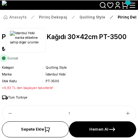
Size Özel "HG10" Koduyla Sepette Hemen %10 İndirimi Kaçırma
Anasayfa
Pirinç Dekopaj
Quilling Style
Pirinç De
Pirinç Dekopaj Kağıdı 30x42cm PT-3500
₺36
Güncel
Kategori
Quilling Style
Marka
İstanbul Hobi
Stok Kodu
PT-3500
*6,83 TL den başlayan taksitlerle!
Tüm Türkiye
Sepete Ekle
Hemen Al