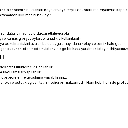
talar olabilir. Bu alanları boyalar veya çeşitli dekoratif materyallerle kapatabi
in tamamen kurumasını bekleyin.
 sunduğu için sonuç oldukça etkileyici olur.
 ve kumaş gibi yüzeylerde rahatlıkla kullanılabilir.
eya bozulma riskini azaltır, bu da uygulamayı daha kolay ve temiz hale getirir.
 seçenek sunar. İster modern, ister vintage bir hava yaratmak isteyin, ihtiyac
rı
koratif ürünlerde kullanılabilir.
ne uygulamalar yapılabilir.
hobi projelerine uygulama yapabilirsiniz.
ce esnek ve estetik açıdan tatmin edici bir malzemedir. Hem hobi hem de prof