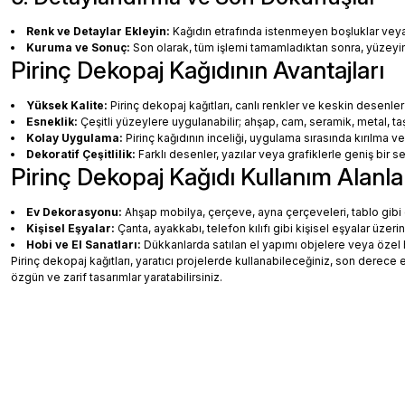
Renk ve Detaylar Ekleyin:
Kağıdın etrafında istenmeyen boşluklar veya ha
Kuruma ve Sonuç:
Son olarak, tüm işlemi tamamladıktan sonra, yüzey
Pirinç Dekopaj Kağıdının Avantajları
Yüksek Kalite:
Pirinç dekopaj kağıtları, canlı renkler ve keskin desenler
Esneklik:
Çeşitli yüzeylere uygulanabilir; ahşap, cam, seramik, metal, taş
Kolay Uygulama:
Pirinç kağıdının inceliği, uygulama sırasında kırılma v
Dekoratif Çeşitlilik:
Farklı desenler, yazılar veya grafiklerle geniş bir
Pirinç Dekopaj Kağıdı Kullanım Alanla
Ev Dekorasyonu:
Ahşap mobilya, çerçeve, ayna çerçeveleri, tablo gibi de
Kişisel Eşyalar:
Çanta, ayakkabı, telefon kılıfı gibi kişisel eşyalar üzeri
Hobi ve El Sanatları:
Dükkanlarda satılan el yapımı objelere veya özel 
Pirinç dekopaj kağıtları, yaratıcı projelerde kullanabileceğiniz, son dere
özgün ve zarif tasarımlar yaratabilirsiniz.