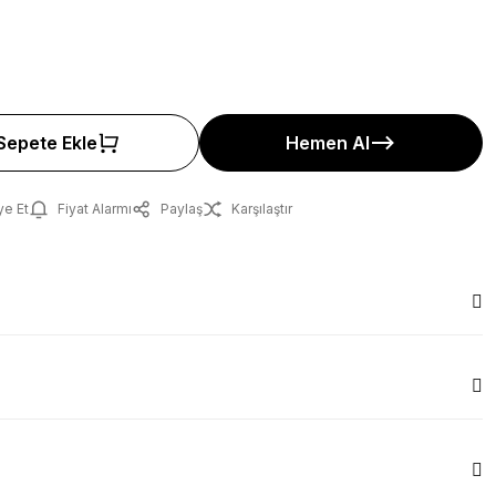
Sepete Ekle
Hemen Al
ye Et
Fiyat Alarmı
Paylaş
Karşılaştır