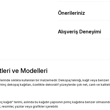
Önerileriniz
Alışveriş Deneyimi
tleri ve Modelleri
inde sıklıkla kullanılan bir malzemedir. Dekopaj tekniği, kağıt veya benzeri bi
Pirinç dekopaj kağıtları, özellikle dekoratif yüzeylerde çok net, canlı ve kalitel
Pirinç kağıdı" terimi, aslında bu kağıdın yapısının pirinç kağıdına benzer olması
resimler, yazılar veya grafikler içerebilir.