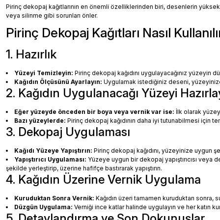
Pirinç dekopaj kağıtlarının en önemli özelliklerinden biri, desenlerin yüksek
veya silinme gibi sorunları önler.
Pirinç Dekopaj Kağıtları Nasıl Kullanılı
1. Hazırlık
Yüzeyi Temizleyin:
Pirinç dekopaj kağıdını uygulayacağınız yüzeyin dü
Kağıdın Ölçüsünü Ayarlayın:
Uygulamak istediğiniz deseni, yüzeyinize 
2. Kağıdın Uygulanacağı Yüzeyi Hazırla
Eğer yüzeyde önceden bir boya veya vernik var ise:
İlk olarak yüzey
Bazı yüzeylerde:
Pirinç dekopaj kağıdının daha iyi tutunabilmesi için te
3. Dekopaj Uygulaması
Kağıdı Yüzeye Yapıştırın:
Pirinç dekopaj kağıdını, yüzeyinize uygun ş
Yapıştırıcı Uygulaması:
Yüzeye uygun bir dekopaj yapıştırıcısı veya dec
şekilde yerleştirip, üzerine hafifçe bastırarak yapıştırın.
4. Kağıdın Üzerine Vernik Uygulama
Kuruduktan Sonra Vernik:
Kağıdın üzeri tamamen kuruduktan sonra, su b
Düzgün Uygulama:
Verniği ince katlar halinde uygulayın ve her katın k
5. Detaylandırma ve Son Dokunuşlar