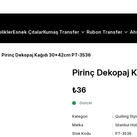
Size Özel "HG10" Koduyla Sepette Hemen %10 İndirimi Kaçırma
likler
Esnek Çıtalar
Kumaş Transfer
Rubon Transfer
Ah
Pirinç Dekopaj Kağıdı 30x42cm PT-3536
Pirinç Dekopaj
₺36
Güncel
Kategori
Quilling Sty
Marka
İstanbul Hob
Stok Kodu
PT-3536