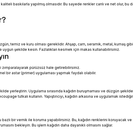
 kaliteli baskılarla yapılmış olmasıdır. Bu sayede renkler canlı ve net olur, bu
r?
zgün, temiz ve kuru olması gereklidir. Ahşap, cam, seramik, metal, kumaş gib
uygun şekilde kesin. Fazlalıkları kesmek için makas kullanabilirsiniz.
yın
i zımparalayarak pürüzsüz hale getirebilirsiniz.
mel bir astar (primer) uygulaması yapmak faydalı olabilir.
ekilde yerleştirin. Uygulama sırasında kağıdın buruşmaması ve düzgün şekilde
oupage tutkalı kullanın. Yapıştırıcıyı, kağıdın arkasına ve uygulamak istediği
azlı bir vernik ile koruma yapabilirsiniz. Bu, kağıdın renklerini koruyacak ve 
urumasını bekleyin. Bu işlem kağıdın daha dayanıklı olmasını sağlar.