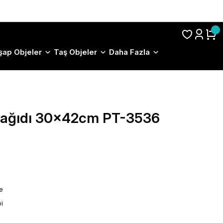
S.S.S.
şap Objeler
Taş Objeler
Daha Fazla
 Kağıdı 30x42cm PT-3536
le
i