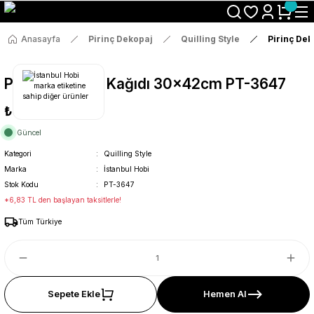
Size Özel "HG10" Koduyla Sepette Hemen %10 İndirimi Kaçırma
Anasayfa
Pirinç Dekopaj
Quilling Style
Pirinç De
Pirinç Dekopaj Kağıdı 30x42cm PT-3647
₺36
Güncel
Kategori
Quilling Style
Marka
İstanbul Hobi
Stok Kodu
PT-3647
*6,83 TL den başlayan taksitlerle!
Tüm Türkiye
Sepete Ekle
Hemen Al