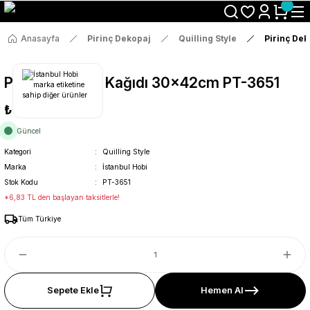
Size Özel "HG10" Koduyla Sepette Hemen %10 İndirimi Kaçırma
Anasayfa
Pirinç Dekopaj
Quilling Style
Pirinç De
Pirinç Dekopaj Kağıdı 30x42cm PT-3651
₺36
Güncel
Kategori
Quilling Style
Marka
İstanbul Hobi
Stok Kodu
PT-3651
*6,83 TL den başlayan taksitlerle!
Tüm Türkiye
Sepete Ekle
Hemen Al