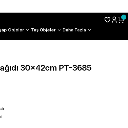
S.S.S.
şap Objeler
Taş Objeler
Daha Fazla
 Kağıdı 30x42cm PT-3685
alı
i