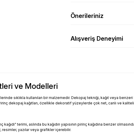
Önerileriniz
Alışveriş Deneyimi
tleri ve Modelleri
inde sıklıkla kullanılan bir malzemedir. Dekopaj tekniği, kağıt veya benzeri bi
Pirinç dekopaj kağıtları, özellikle dekoratif yüzeylerde çok net, canlı ve kalitel
Pirinç kağıdı" terimi, aslında bu kağıdın yapısının pirinç kağıdına benzer olması
resimler, yazılar veya grafikler içerebilir.