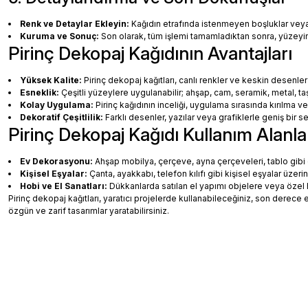
Renk ve Detaylar Ekleyin:
Kağıdın etrafında istenmeyen boşluklar veya ha
Kuruma ve Sonuç:
Son olarak, tüm işlemi tamamladıktan sonra, yüzey
Pirinç Dekopaj Kağıdının Avantajları
Yüksek Kalite:
Pirinç dekopaj kağıtları, canlı renkler ve keskin desenler
Esneklik:
Çeşitli yüzeylere uygulanabilir; ahşap, cam, seramik, metal, taş
Kolay Uygulama:
Pirinç kağıdının inceliği, uygulama sırasında kırılma v
Dekoratif Çeşitlilik:
Farklı desenler, yazılar veya grafiklerle geniş bir
Pirinç Dekopaj Kağıdı Kullanım Alanla
Ev Dekorasyonu:
Ahşap mobilya, çerçeve, ayna çerçeveleri, tablo gibi de
Kişisel Eşyalar:
Çanta, ayakkabı, telefon kılıfı gibi kişisel eşyalar üzeri
Hobi ve El Sanatları:
Dükkanlarda satılan el yapımı objelere veya özel 
Pirinç dekopaj kağıtları, yaratıcı projelerde kullanabileceğiniz, son dere
özgün ve zarif tasarımlar yaratabilirsiniz.