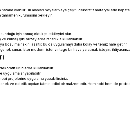
talar olabilir. Bu alanları boyalar veya çeşitli dekoratif materyallerle kapatabi
in tamamen kurumasını bekleyin.
 sunduğu için sonuç oldukça etkileyici olur.
 ve kumaş gibi yüzeylerde rahatlıkla kullanılabilir.
eya bozulma riskini azaltır, bu da uygulamayı daha kolay ve temiz hale getirir.
 seçenek sunar. İster modern, ister vintage bir hava yaratmak isteyin, ihtiyac
rı
koratif ürünlerde kullanılabilir.
ne uygulamalar yapılabilir.
hobi projelerine uygulama yapabilirsiniz.
ce esnek ve estetik açıdan tatmin edici bir malzemedir. Hem hobi hem de prof