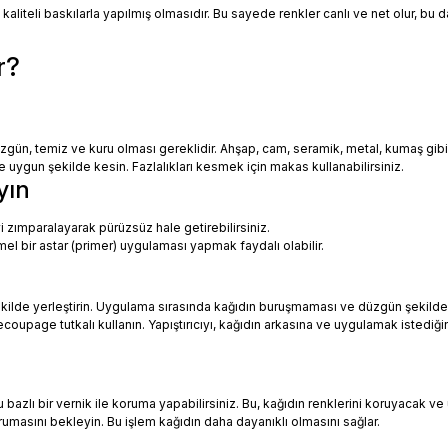
 kaliteli baskılarla yapılmış olmasıdır. Bu sayede renkler canlı ve net olur, bu
r?
zgün, temiz ve kuru olması gereklidir. Ahşap, cam, seramik, metal, kumaş gib
uygun şekilde kesin. Fazlalıkları kesmek için makas kullanabilirsiniz.
yın
i zımparalayarak pürüzsüz hale getirebilirsiniz.
mel bir astar (primer) uygulaması yapmak faydalı olabilir.
ekilde yerleştirin. Uygulama sırasında kağıdın buruşmaması ve düzgün şekilde
oupage tutkalı kullanın. Yapıştırıcıyı, kağıdın arkasına ve uygulamak istediği
azlı bir vernik ile koruma yapabilirsiniz. Bu, kağıdın renklerini koruyacak ve 
urumasını bekleyin. Bu işlem kağıdın daha dayanıklı olmasını sağlar.