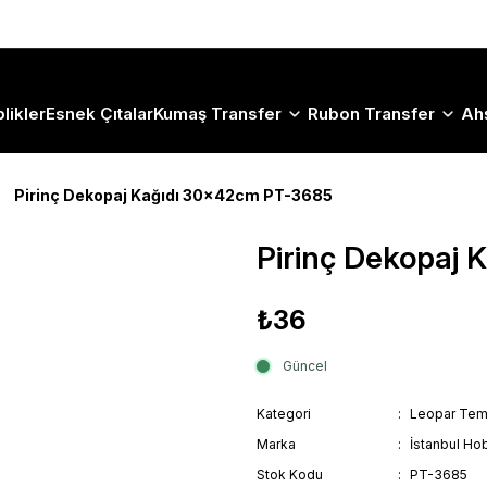
Size Özel "HG10" Koduyla Sepette Hemen %10 İndirimi Kaçırma
likler
Esnek Çıtalar
Kumaş Transfer
Rubon Transfer
Ah
Pirinç Dekopaj Kağıdı 30x42cm PT-3685
Pirinç Dekopaj
₺36
Güncel
Kategori
Leopar Tem
Marka
İstanbul Hob
Stok Kodu
PT-3685