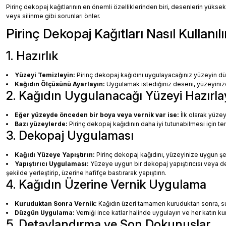
Pirinç dekopaj kağıtlarının en önemli özelliklerinden biri, desenlerin yüksek
veya silinme gibi sorunları önler.
Pirinç Dekopaj Kağıtları Nasıl Kullanılı
1. Hazırlık
Yüzeyi Temizleyin:
Pirinç dekopaj kağıdını uygulayacağınız yüzeyin dü
Kağıdın Ölçüsünü Ayarlayın:
Uygulamak istediğiniz deseni, yüzeyinize 
2. Kağıdın Uygulanacağı Yüzeyi Hazırla
Eğer yüzeyde önceden bir boya veya vernik var ise:
İlk olarak yüzey
Bazı yüzeylerde:
Pirinç dekopaj kağıdının daha iyi tutunabilmesi için te
3. Dekopaj Uygulaması
Kağıdı Yüzeye Yapıştırın:
Pirinç dekopaj kağıdını, yüzeyinize uygun ş
Yapıştırıcı Uygulaması:
Yüzeye uygun bir dekopaj yapıştırıcısı veya dec
şekilde yerleştirip, üzerine hafifçe bastırarak yapıştırın.
4. Kağıdın Üzerine Vernik Uygulama
Kuruduktan Sonra Vernik:
Kağıdın üzeri tamamen kuruduktan sonra, su b
Düzgün Uygulama:
Verniği ince katlar halinde uygulayın ve her katın k
5. Detaylandırma ve Son Dokunuşlar