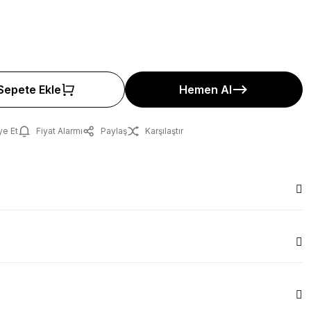
Sepete Ekle
Hemen Al
ye Et
Fiyat Alarmı
Paylaş
Karşılaştır