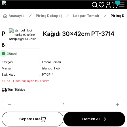
Size Özel "HG10" Koduyla Sepette Hemen %10 İndirimi Kaçırma
Anasayfa
Pirinç Dekopaj
Leopar Temalı
Pirinç D
Pirinç Dekopaj Kağıdı 30x42cm PT-3714
₺36
Güncel
Kategori
Leopar Temalı
Marka
İstanbul Hobi
Stok Kodu
PT-3714
*6,83 TL den başlayan taksitlerle!
Tüm Türkiye
Sepete Ekle
Hemen Al