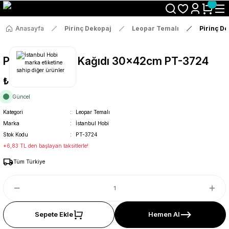
Size Özel "HG10" Koduyla Sepette Hemen %10 İndirimi Kaçırma
Anasayfa
Pirinç Dekopaj
Leopar Temalı
Pirinç D
Pirinç Dekopaj Kağıdı 30x42cm PT-3724
₺36
Güncel
Kategori
Leopar Temalı
Marka
İstanbul Hobi
Stok Kodu
PT-3724
*6,83 TL den başlayan taksitlerle!
Tüm Türkiye
Sepete Ekle
Hemen Al