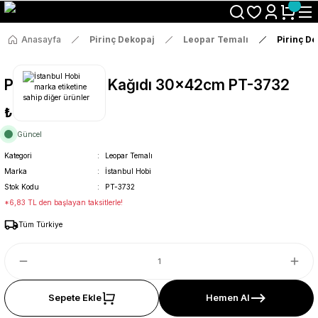
Size Özel "HG10" Koduyla Sepette Hemen %10 İndirimi Kaçırma
Anasayfa
Pirinç Dekopaj
Leopar Temalı
Pirinç D
Pirinç Dekopaj Kağıdı 30x42cm PT-3732
₺36
Güncel
Kategori
Leopar Temalı
Marka
İstanbul Hobi
Stok Kodu
PT-3732
*6,83 TL den başlayan taksitlerle!
Tüm Türkiye
Sepete Ekle
Hemen Al