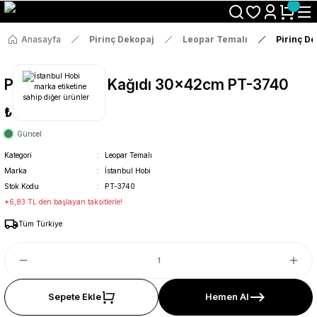
Size Özel "HG10" Koduyla Sepette Hemen %10 İndirimi Kaçırma
Anasayfa
Pirinç Dekopaj
Leopar Temalı
Pirinç D
Pirinç Dekopaj Kağıdı 30x42cm PT-3740
₺36
Güncel
Kategori
Leopar Temalı
Marka
İstanbul Hobi
Stok Kodu
PT-3740
*6,83 TL den başlayan taksitlerle!
Tüm Türkiye
Sepete Ekle
Hemen Al