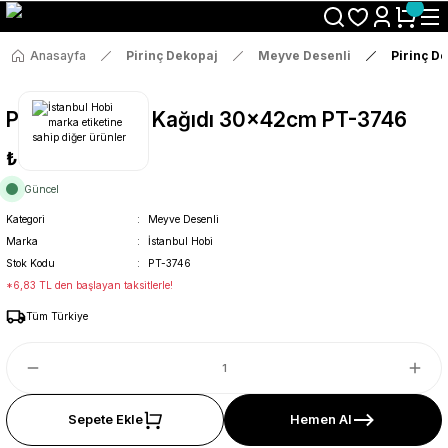
Size Özel "HG10" Koduyla Sepette Hemen %10 İndirimi Kaçırma
Anasayfa
Pirinç Dekopaj
Meyve Desenli
Pirinç D
Pirinç Dekopaj Kağıdı 30x42cm PT-3746
₺36
Güncel
Kategori
Meyve Desenli
Marka
İstanbul Hobi
Stok Kodu
PT-3746
*6,83 TL den başlayan taksitlerle!
Tüm Türkiye
Sepete Ekle
Hemen Al