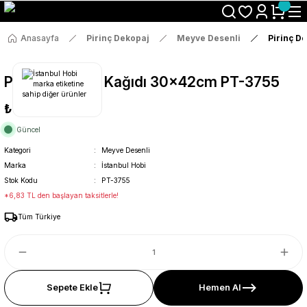
Size Özel "HG10" Koduyla Sepette Hemen %10 İndirimi Kaçırma
Anasayfa
Pirinç Dekopaj
Meyve Desenli
Pirinç D
Pirinç Dekopaj Kağıdı 30x42cm PT-3755
₺36
Güncel
Kategori
Meyve Desenli
Marka
İstanbul Hobi
Stok Kodu
PT-3755
*6,83 TL den başlayan taksitlerle!
Tüm Türkiye
Sepete Ekle
Hemen Al