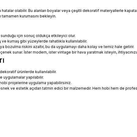
talar olabilir. Bu alanları boyalar veya çeşitli dekoratif materyallerle kapatabi
in tamamen kurumasını bekleyin.
 sunduğu için sonuç oldukça etkileyici olur.
 ve kumaş gibi yüzeylerde rahatlıkla kullanılabilir.
eya bozulma riskini azaltır, bu da uygulamayı daha kolay ve temiz hale getirir.
 seçenek sunar. İster modern, ister vintage bir hava yaratmak isteyin, ihtiyac
rı
koratif ürünlerde kullanılabilir.
ne uygulamalar yapılabilir.
hobi projelerine uygulama yapabilirsiniz.
ce esnek ve estetik açıdan tatmin edici bir malzemedir. Hem hobi hem de prof