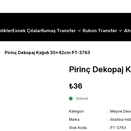
Size Özel "HG10" Koduyla Sepette Hemen %10 İndirimi Kaçırma
likler
Esnek Çıtalar
Kumaş Transfer
Rubon Transfer
Ah
Pirinç Dekopaj Kağıdı 30x42cm PT-3763
Pirinç Dekopaj
₺36
Güncel
Kategori
Meyve Dese
Marka
İstanbul Hob
Stok Kodu
PT-3763