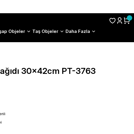
S.S.S.
şap Objeler
Taş Objeler
Daha Fazla
 Kağıdı 30x42cm PT-3763
nli
i