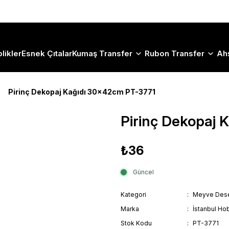
Size Özel "HG10" Koduyla Sepette Hemen %10 İndirimi Kaçırma
likler
Esnek Çıtalar
Kumaş Transfer
Rubon Transfer
Ah
Pirinç Dekopaj Kağıdı 30x42cm PT-3771
Pirinç Dekopaj
₺36
Güncel
Kategori
Meyve Dese
Marka
İstanbul Hob
Stok Kodu
PT-3771