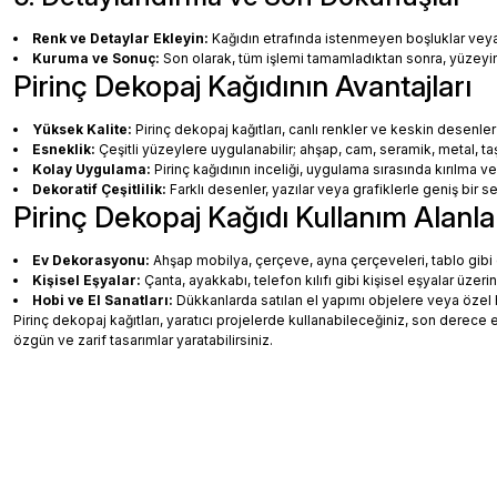
Renk ve Detaylar Ekleyin:
Kağıdın etrafında istenmeyen boşluklar veya ha
Kuruma ve Sonuç:
Son olarak, tüm işlemi tamamladıktan sonra, yüzey
Pirinç Dekopaj Kağıdının Avantajları
Yüksek Kalite:
Pirinç dekopaj kağıtları, canlı renkler ve keskin desenler
Esneklik:
Çeşitli yüzeylere uygulanabilir; ahşap, cam, seramik, metal, taş
Kolay Uygulama:
Pirinç kağıdının inceliği, uygulama sırasında kırılma v
Dekoratif Çeşitlilik:
Farklı desenler, yazılar veya grafiklerle geniş bir
Pirinç Dekopaj Kağıdı Kullanım Alanla
Ev Dekorasyonu:
Ahşap mobilya, çerçeve, ayna çerçeveleri, tablo gibi de
Kişisel Eşyalar:
Çanta, ayakkabı, telefon kılıfı gibi kişisel eşyalar üzeri
Hobi ve El Sanatları:
Dükkanlarda satılan el yapımı objelere veya özel 
Pirinç dekopaj kağıtları, yaratıcı projelerde kullanabileceğiniz, son dere
özgün ve zarif tasarımlar yaratabilirsiniz.