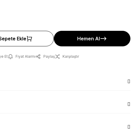
Sepete Ekle
Hemen Al
ye Et
Fiyat Alarmı
Paylaş
Karşılaştır