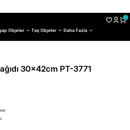
S.S.S.
şap Objeler
Taş Objeler
Daha Fazla
 Kağıdı 30x42cm PT-3771
nli
i