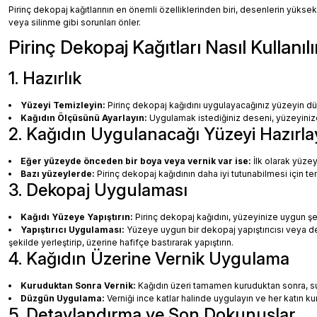
Pirinç dekopaj kağıtlarının en önemli özelliklerinden biri, desenlerin yüksek
veya silinme gibi sorunları önler.
Pirinç Dekopaj Kağıtları Nasıl Kullanılı
1. Hazırlık
Yüzeyi Temizleyin:
Pirinç dekopaj kağıdını uygulayacağınız yüzeyin dü
Kağıdın Ölçüsünü Ayarlayın:
Uygulamak istediğiniz deseni, yüzeyinize 
2. Kağıdın Uygulanacağı Yüzeyi Hazırla
Eğer yüzeyde önceden bir boya veya vernik var ise:
İlk olarak yüzey
Bazı yüzeylerde:
Pirinç dekopaj kağıdının daha iyi tutunabilmesi için te
3. Dekopaj Uygulaması
Kağıdı Yüzeye Yapıştırın:
Pirinç dekopaj kağıdını, yüzeyinize uygun ş
Yapıştırıcı Uygulaması:
Yüzeye uygun bir dekopaj yapıştırıcısı veya dec
şekilde yerleştirip, üzerine hafifçe bastırarak yapıştırın.
4. Kağıdın Üzerine Vernik Uygulama
Kuruduktan Sonra Vernik:
Kağıdın üzeri tamamen kuruduktan sonra, su b
Düzgün Uygulama:
Verniği ince katlar halinde uygulayın ve her katın k
5. Detaylandırma ve Son Dokunuşlar