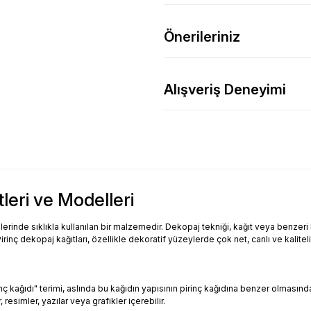
Önerileriniz
Alışveriş Deneyimi
tleri ve Modelleri
inde sıklıkla kullanılan bir malzemedir. Dekopaj tekniği, kağıt veya benzeri bi
Pirinç dekopaj kağıtları, özellikle dekoratif yüzeylerde çok net, canlı ve kalitel
Pirinç kağıdı" terimi, aslında bu kağıdın yapısının pirinç kağıdına benzer olması
resimler, yazılar veya grafikler içerebilir.