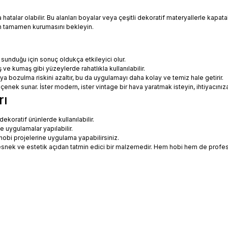
talar olabilir. Bu alanları boyalar veya çeşitli dekoratif materyallerle kapatabi
in tamamen kurumasını bekleyin.
 sunduğu için sonuç oldukça etkileyici olur.
 ve kumaş gibi yüzeylerde rahatlıkla kullanılabilir.
eya bozulma riskini azaltır, bu da uygulamayı daha kolay ve temiz hale getirir.
 seçenek sunar. İster modern, ister vintage bir hava yaratmak isteyin, ihtiyac
rı
koratif ürünlerde kullanılabilir.
ne uygulamalar yapılabilir.
hobi projelerine uygulama yapabilirsiniz.
ce esnek ve estetik açıdan tatmin edici bir malzemedir. Hem hobi hem de prof