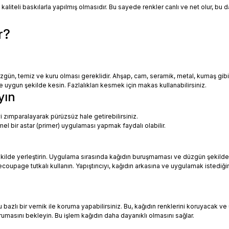
 kaliteli baskılarla yapılmış olmasıdır. Bu sayede renkler canlı ve net olur, bu
r?
zgün, temiz ve kuru olması gereklidir. Ahşap, cam, seramik, metal, kumaş gib
uygun şekilde kesin. Fazlalıkları kesmek için makas kullanabilirsiniz.
yın
i zımparalayarak pürüzsüz hale getirebilirsiniz.
mel bir astar (primer) uygulaması yapmak faydalı olabilir.
ekilde yerleştirin. Uygulama sırasında kağıdın buruşmaması ve düzgün şekilde
oupage tutkalı kullanın. Yapıştırıcıyı, kağıdın arkasına ve uygulamak istediği
azlı bir vernik ile koruma yapabilirsiniz. Bu, kağıdın renklerini koruyacak ve 
urumasını bekleyin. Bu işlem kağıdın daha dayanıklı olmasını sağlar.