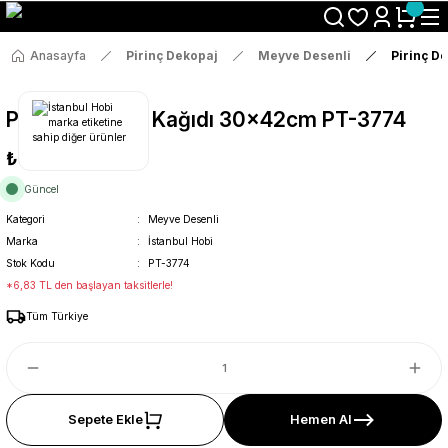
Size Özel "HG10" Koduyla Sepette Hemen %10 İndirimi Kaçırma
Anasayfa
Pirinç Dekopaj
Meyve Desenli
Pirinç D
Pirinç Dekopaj Kağıdı 30x42cm PT-3774
₺36
Güncel
Kategori
Meyve Desenli
Marka
İstanbul Hobi
Stok Kodu
PT-3774
*6,83 TL den başlayan taksitlerle!
Tüm Türkiye
Sepete Ekle
Hemen Al