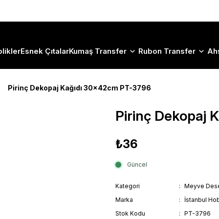
Size Özel "HG10" Koduyla Sepette Hemen %10 İndirimi Kaçırma
likler
Esnek Çıtalar
Kumaş Transfer
Rubon Transfer
Ah
Pirinç Dekopaj Kağıdı 30x42cm PT-3796
Pirinç Dekopaj
₺36
Güncel
Kategori
Meyve Dese
Marka
İstanbul Hob
Stok Kodu
PT-3796