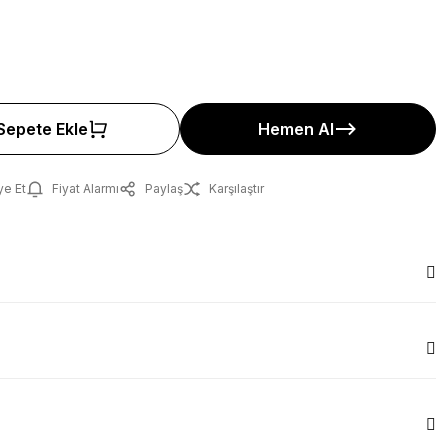
Sepete Ekle
Hemen Al
ye Et
Fiyat Alarmı
Paylaş
Karşılaştır