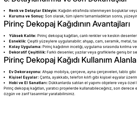
Renk ve Detaylar Ekleyin:
Kağıdın etrafında istenmeyen boşluklar veya ha
Kuruma ve Sonuç:
Son olarak, tüm işlemi tamamladıktan sonra, yüzey
Pirinç Dekopaj Kağıdının Avantajları
Yüksek Kalite:
Pirinç dekopaj kağıtları, canlı renkler ve keskin desenler
Esneklik:
Çeşitli yüzeylere uygulanabilir; ahşap, cam, seramik, metal, taş
Kolay Uygulama:
Pirinç kağıdının inceliği, uygulama sırasında kırılma v
Dekoratif Çeşitlilik:
Farklı desenler, yazılar veya grafiklerle geniş bir
Pirinç Dekopaj Kağıdı Kullanım Alanla
Ev Dekorasyonu:
Ahşap mobilya, çerçeve, ayna çerçeveleri, tablo gibi de
Kişisel Eşyalar:
Çanta, ayakkabı, telefon kılıfı gibi kişisel eşyalar üzeri
Hobi ve El Sanatları:
Dükkanlarda satılan el yapımı objelere veya özel 
Pirinç dekopaj kağıtları, yaratıcı projelerde kullanabileceğiniz, son dere
özgün ve zarif tasarımlar yaratabilirsiniz.