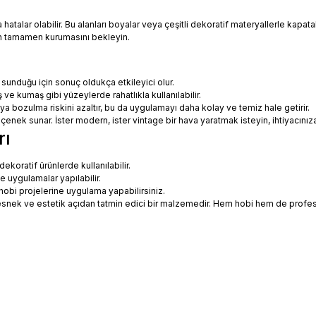
talar olabilir. Bu alanları boyalar veya çeşitli dekoratif materyallerle kapatabi
in tamamen kurumasını bekleyin.
 sunduğu için sonuç oldukça etkileyici olur.
 ve kumaş gibi yüzeylerde rahatlıkla kullanılabilir.
eya bozulma riskini azaltır, bu da uygulamayı daha kolay ve temiz hale getirir.
 seçenek sunar. İster modern, ister vintage bir hava yaratmak isteyin, ihtiyac
rı
koratif ürünlerde kullanılabilir.
ne uygulamalar yapılabilir.
hobi projelerine uygulama yapabilirsiniz.
ce esnek ve estetik açıdan tatmin edici bir malzemedir. Hem hobi hem de prof