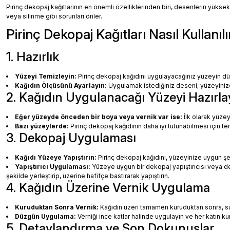
Pirinç dekopaj kağıtlarının en önemli özelliklerinden biri, desenlerin yüksek
veya silinme gibi sorunları önler.
Pirinç Dekopaj Kağıtları Nasıl Kullanılı
1. Hazırlık
Yüzeyi Temizleyin:
Pirinç dekopaj kağıdını uygulayacağınız yüzeyin dü
Kağıdın Ölçüsünü Ayarlayın:
Uygulamak istediğiniz deseni, yüzeyinize 
2. Kağıdın Uygulanacağı Yüzeyi Hazırla
Eğer yüzeyde önceden bir boya veya vernik var ise:
İlk olarak yüzey
Bazı yüzeylerde:
Pirinç dekopaj kağıdının daha iyi tutunabilmesi için te
3. Dekopaj Uygulaması
Kağıdı Yüzeye Yapıştırın:
Pirinç dekopaj kağıdını, yüzeyinize uygun ş
Yapıştırıcı Uygulaması:
Yüzeye uygun bir dekopaj yapıştırıcısı veya dec
şekilde yerleştirip, üzerine hafifçe bastırarak yapıştırın.
4. Kağıdın Üzerine Vernik Uygulama
Kuruduktan Sonra Vernik:
Kağıdın üzeri tamamen kuruduktan sonra, su b
Düzgün Uygulama:
Verniği ince katlar halinde uygulayın ve her katın k
5. Detaylandırma ve Son Dokunuşlar