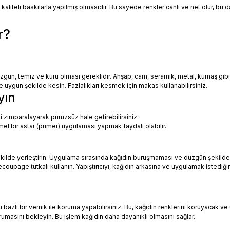
 kaliteli baskılarla yapılmış olmasıdır. Bu sayede renkler canlı ve net olur, bu
r?
zgün, temiz ve kuru olması gereklidir. Ahşap, cam, seramik, metal, kumaş gib
uygun şekilde kesin. Fazlalıkları kesmek için makas kullanabilirsiniz.
yın
i zımparalayarak pürüzsüz hale getirebilirsiniz.
mel bir astar (primer) uygulaması yapmak faydalı olabilir.
ekilde yerleştirin. Uygulama sırasında kağıdın buruşmaması ve düzgün şekilde
oupage tutkalı kullanın. Yapıştırıcıyı, kağıdın arkasına ve uygulamak istediği
azlı bir vernik ile koruma yapabilirsiniz. Bu, kağıdın renklerini koruyacak ve 
urumasını bekleyin. Bu işlem kağıdın daha dayanıklı olmasını sağlar.