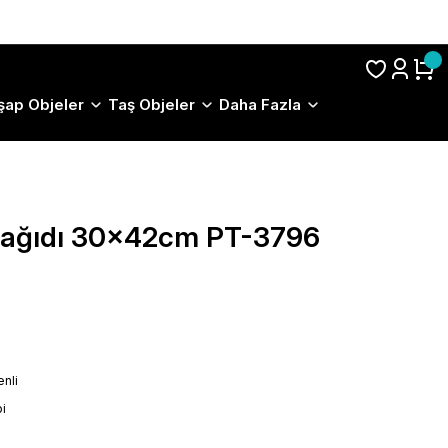
S.S.S.
şap Objeler
Taş Objeler
Daha Fazla
 Kağıdı 30x42cm PT-3796
nli
i