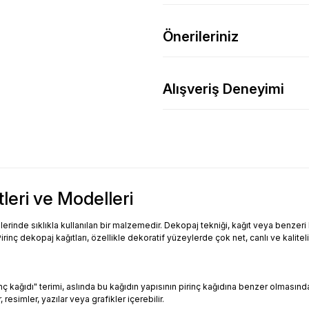
Önerileriniz
Alışveriş Deneyimi
tleri ve Modelleri
inde sıklıkla kullanılan bir malzemedir. Dekopaj tekniği, kağıt veya benzeri bi
Pirinç dekopaj kağıtları, özellikle dekoratif yüzeylerde çok net, canlı ve kalitel
Pirinç kağıdı" terimi, aslında bu kağıdın yapısının pirinç kağıdına benzer olması
resimler, yazılar veya grafikler içerebilir.