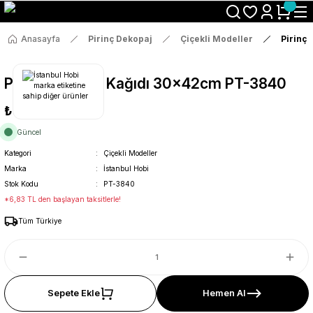
Size Özel "HG10" Koduyla Sepette Hemen %10 İndirimi Kaçırma
Anasayfa
Pirinç Dekopaj
Çiçekli Modeller
Pirinç
Pirinç Dekopaj Kağıdı 30x42cm PT-3840
₺36
Güncel
Kategori
Çiçekli Modeller
Marka
İstanbul Hobi
Stok Kodu
PT-3840
*6,83 TL den başlayan taksitlerle!
Tüm Türkiye
Sepete Ekle
Hemen Al