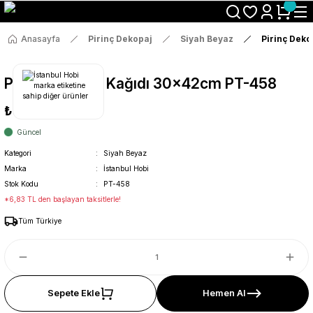
Size Özel "HG10" Koduyla Sepette Hemen %10 İndirimi Kaçırma
Anasayfa
Pirinç Dekopaj
Siyah Beyaz
Pirinç Dek
Pirinç Dekopaj Kağıdı 30x42cm PT-458
₺36
Güncel
Kategori
Siyah Beyaz
Marka
İstanbul Hobi
Stok Kodu
PT-458
*6,83 TL den başlayan taksitlerle!
Tüm Türkiye
Sepete Ekle
Hemen Al