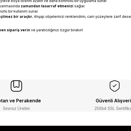
öylece boya israfını azaltır ve daha kontrollü bir uygulama sunar.
boyanmasında
zamandan tasarruf etmenizi
sağlar.
rlü bir kullanım sunar.
çilmez bir araçtır.
Ahşap objelerinizi renklendirin, cam yüzeylere zarif desen
en sipariş verin
ve yaratıcılığınızı özgür bırakın!
tan ve Perakende
Güvenli Alışver
Sınırsız Üretim
256bit SSL Sertifik