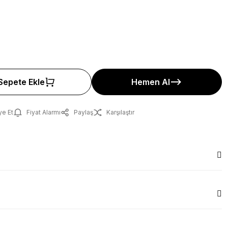
Sepete Ekle
Hemen Al
ye Et
Fiyat Alarmı
Paylaş
Karşılaştır