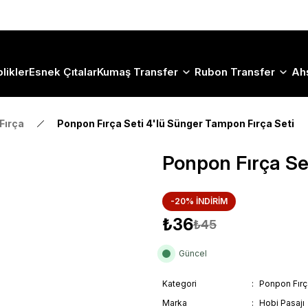
Size Özel "HG10" Koduyla Sepette Hemen %10 İndirimi Kaçırma
likler
Esnek Çıtalar
Kumaş Transfer
Rubon Transfer
Ah
Fırça
Ponpon Fırça Seti 4'lü Sünger Tampon Fırça Seti
Ponpon Fırça Se
-20% İNDİRİM
₺36
₺45
Güncel
Kategori
Ponpon Fırç
Marka
Hobi Pasajı