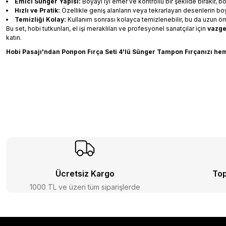
Emici Sünger Yapısı:
Boyayı iyi emer ve kontrollü bir şekilde bırakır, b
Hızlı ve Pratik:
Özellikle geniş alanların veya tekrarlayan desenlerin 
Temizliği Kolay:
Kullanım sonrası kolayca temizlenebilir, bu da uzun ömü
Bu set, hobi tutkunları, el işi meraklıları ve profesyonel sanatçılar için
vazge
katın.
Hobi Pasajı'ndan Ponpon Fırça Seti 4'lü Sünger Tampon Fırçanızı hem
Ücretsiz Kargo
Top
1000 TL ve üzeri tüm siparişlerde