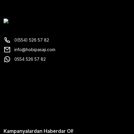
0(554) 526 57 82
info@hobipasaji.com
0554 526 57 82
Kampanyalardan Haberdar Ol!