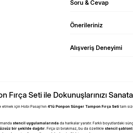
Soru & Cevap
Önerileriniz
Alışveriş Deneyimi
n Fırça Seti ile Dokunuşlarınızı Sana
etmek için Hobi Pasajı'nın
4'lü Ponpon Sünger Tampon Fırça Seti
tam size
zamanda
stencil uygulamalarında
da harikalar yaratır. Farklı boyutlardaki sünge
üzsüz bir şekilde dağıtır
. Fırça izi bırakmaz, bu da özellikle
stencil şablon