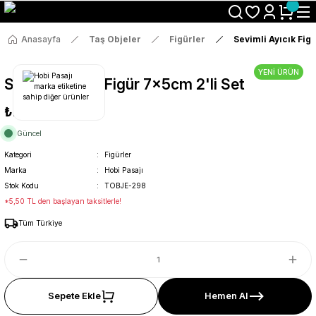
Size Özel "HG10" Koduyla Sepette Hemen %10 İndirimi Kaçırma
Anasayfa
Taş Objeler
Figürler
Sevimli Ayıcık Fig
YENİ ÜRÜN
Sevimli Ayıcık Figür 7x5cm 2'li Set
₺29
Güncel
Kategori
Figürler
Marka
Hobi Pasajı
Stok Kodu
TOBJE-298
*5,50 TL den başlayan taksitlerle!
Tüm Türkiye
Sepete Ekle
Hemen Al