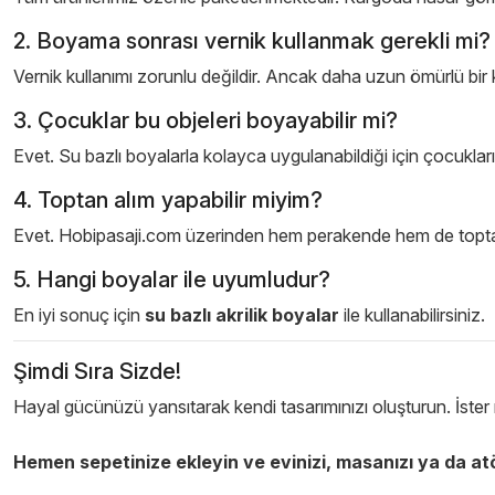
2. Boyama sonrası vernik kullanmak gerekli mi?
Vernik kullanımı zorunlu değildir. Ancak daha uzun ömürlü bir k
3. Çocuklar bu objeleri boyayabilir mi?
Evet. Su bazlı boyalarla kolayca uygulanabildiği için çocukların ya
4. Toptan alım yapabilir miyim?
Evet. Hobipasaji.com üzerinden hem perakende hem de toptan a
5. Hangi boyalar ile uyumludur?
En iyi sonuç için
su bazlı akrilik boyalar
ile kullanabilirsiniz.
Şimdi Sıra Sizde!
Hayal gücünüzü yansıtarak kendi tasarımınızı oluşturun. İster re
Hemen sepetinize ekleyin ve evinizi, masanızı ya da atö