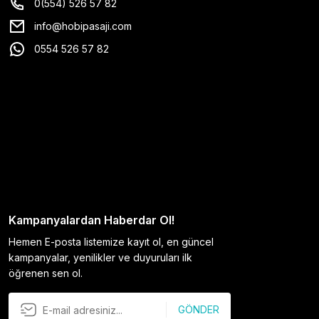
0(554) 526 57 82
info@hobipasaji.com
0554 526 57 82
Kampanyalardan Haberdar Ol!
Hemen E-posta listemize kayıt ol, en güncel
kampanyalar, yenilikler ve duyuruları ilk
öğrenen sen ol.
GÖNDER