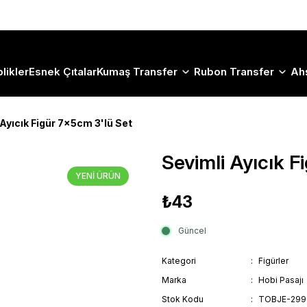
Size Özel "HG10" Koduyla Sepette Hemen %10 İndirimi Kaçırma
likler
Esnek Çıtalar
Kumaş Transfer
Rubon Transfer
Ah
 Ayıcık Figür 7x5cm 3'lü Set
Sevimli Ayıcık F
YENİ ÜRÜN
₺43
Güncel
Kategori
Figürler
Marka
Hobi Pasajı
Stok Kodu
TOBJE-299