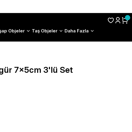
S.S.S.
şap Objeler
Taş Objeler
Daha Fazla
igür 7x5cm 3'lü Set