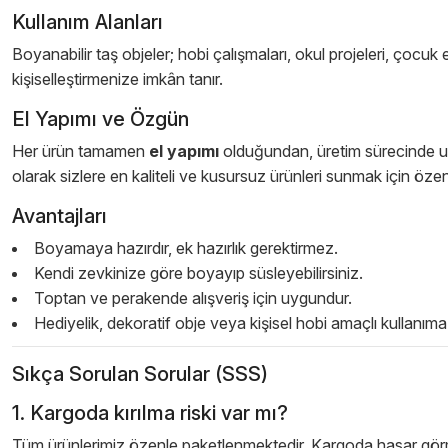
Kullanım Alanları
Boyanabilir taş objeler; hobi çalışmaları, okul projeleri, çocuk 
kişiselleştirmenize imkân tanır.
El Yapımı ve Özgün
Her ürün tamamen
el yapımı
olduğundan, üretim sürecinde ufa
olarak sizlere en kaliteli ve kusursuz ürünleri sunmak için özen
Avantajları
Boyamaya hazırdır, ek hazırlık gerektirmez.
Kendi zevkinize göre boyayıp süsleyebilirsiniz.
Toptan ve perakende alışveriş için uygundur.
Hediyelik, dekoratif obje veya kişisel hobi amaçlı kullanıma 
Sıkça Sorulan Sorular (SSS)
1. Kargoda kırılma riski var mı?
Tüm ürünlerimiz özenle paketlenmektedir. Kargoda hasar görmem