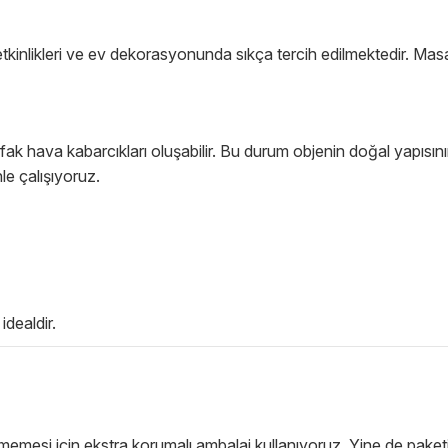
etkinlikleri ve ev dekorasyonunda sıkça tercih edilmektedir. Masan
k hava kabarcıkları oluşabilir. Bu durum objenin doğal yapısının
le çalışıyoruz.
idealdir.
esi için ekstra korumalı ambalaj kullanıyoruz. Yine de paketi a