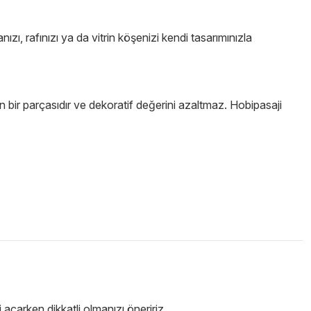
ızı, rafınızı ya da vitrin köşenizi kendi tasarımınızla
 bir parçasıdır ve dekoratif değerini azaltmaz. Hobipasaji
çarken dikkatli olmanızı öneririz.