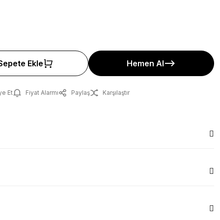
Sepete Ekle
Hemen Al
ye Et
Fiyat Alarmı
Paylaş
Karşılaştır