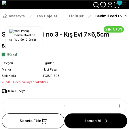
Size Özel "HG10" Koduyla Sepette Hemen %10 İndirimi Kaçırma
Anasayfa
Taş Objeler
Figürler
Sevimli Peri Evi no
YENİ ÜRÜN
Sevimli Peri Evi no:3 - Kış Evi 7x6,5cm
₺29
Güncel
Kategori
Figürler
Marka
Hobi Pasajı
Stok Kodu
TOBJE-303
*5,50 TL den başlayan taksitlerle!
Tüm Türkiye
Sepete Ekle
Hemen Al