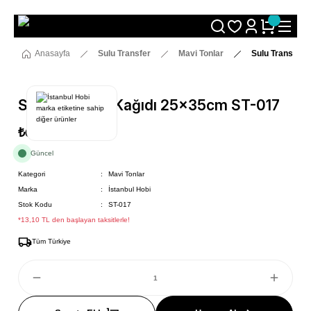
Size Özel "HG10" Koduyla Sepette Hemen %10 İndirimi Kaçırma
Anasayfa
Sulu Transfer
Mavi Tonlar
Sulu Transfer 
Sulu Transfer Kağıdı 25x35cm ST-017
₺69
Güncel
Kategori
Mavi Tonlar
Marka
İstanbul Hobi
Stok Kodu
ST-017
*13,10 TL den başlayan taksitlerle!
Tüm Türkiye