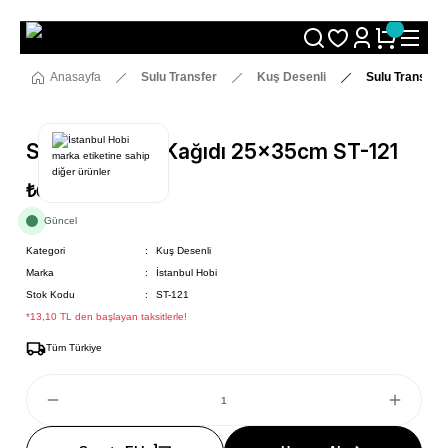
Size Özel "HG10" Koduyla Sepette Hemen %10 İndirimi Kaçırma
Anasayfa
Sulu Transfer
Kuş Desenli
Sulu Transfer
Sulu Transfer Kağıdı 25x35cm ST-121
₺69
Güncel
Kategori
Kuş Desenli
Marka
İstanbul Hobi
Stok Kodu
ST-121
*13,10 TL den başlayan taksitlerle!
Tüm Türkiye