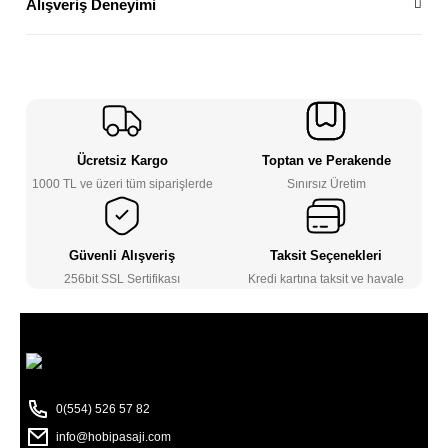
Alışveriş Deneyimi
Ücretsiz Kargo
Toptan ve Perakende
1000 TL ve üzeri tüm siparişlerde
Sınırsız Üretim
Güvenli Alışveriş
Taksit Seçenekleri
256bit SSL Sertifikası
Kredi kartına taksit ve havale
0(554) 526 57 82
info@hobipasaji.com