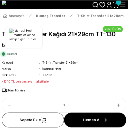
Size Özel "HG10" Koduyla Sepette Hemen %10 İndirimi Kaçırma
Anasayfa
Kumaş Transfer
T-Shirt Transfer 21x29cm
YENİ ÜRÜN
T-Shirt Transfer Kağıdı 21x29cm TT-130
₺69
Güncel
Kategori
T-Shirt Transfer 21x29cm
Marka
İstanbul Hobi
Stok Kodu
TT-130
*13,10 TL den başlayan taksitlerle!
Tüm Türkiye
Sepete Ekle
Hemen Al