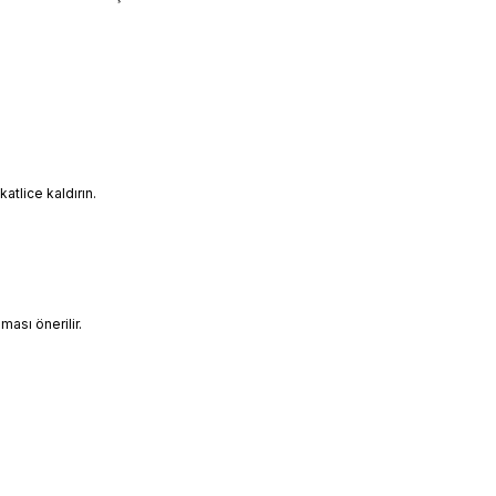
tlice kaldırın.
ası önerilir.