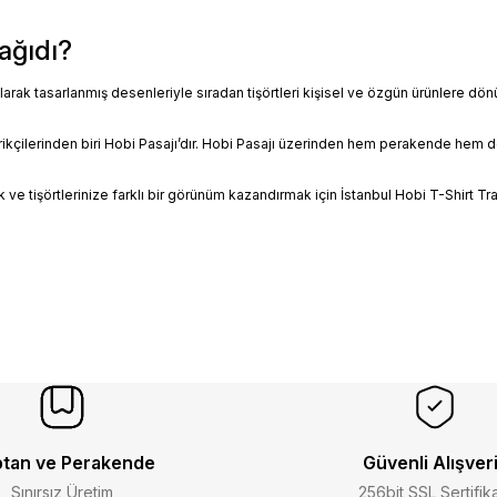
ağıdı?
larak tasarlanmış desenleriyle sıradan tişörtleri kişisel ve özgün ürünlere d
rikçilerinden biri Hobi Pasajı’dır. Hobi Pasajı üzerinden hem perakende hem de 
k ve tişörtlerinize farklı bir görünüm kazandırmak için İstanbul Hobi T-Shirt Tr
tan ve Perakende
Güvenli Alışver
Sınırsız Üretim
256bit SSL Sertifik