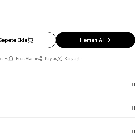
Sepete Ekle
Hemen Al
ye Et
Fiyat Alarmı
Paylaş
Karşılaştır