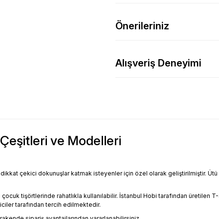
Önerileriniz
Alışveriş Deneyimi
Çeşitleri ve Modelleri
ikkat çekici dokunuşlar katmak isteyenler için özel olarak geliştirilmiştir. Ütü
 tişörtlerinde rahatlıkla kullanılabilir. İstanbul Hobi tarafından üretilen T-Shi
iler tarafından tercih edilmektedir.
kende sipariş avantajlarından yararlanabilirsiniz.