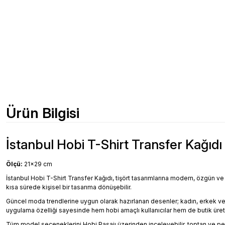
Ürün Bilgisi
İstanbul Hobi T-Shirt Transfer Kağıdı 
Ölçü:
21x29 cm
İstanbul Hobi T-Shirt Transfer Kağıdı, tişört tasarımlarına modern, özgün ve d
kısa sürede kişisel bir tasarıma dönüşebilir.
Güncel moda trendlerine uygun olarak hazırlanan desenler; kadın, erkek ve çocuk
uygulama özelliği sayesinde hem hobi amaçlı kullanıcılar hem de butik üretic
Tüm model seçeneklerini Hobi Pasajı üzerinden inceleyebilir, toptan ve pera