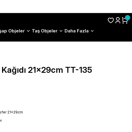
S.S.S.
şap Objeler
Taş Objeler
Daha Fazla
r Kağıdı 21x29cm TT-135
nsfer 21x29cm
i