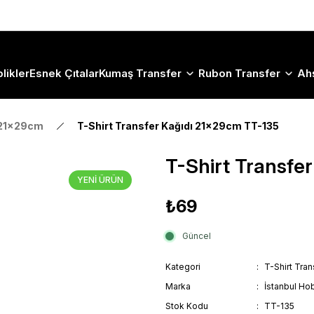
Size Özel "HG10" Koduyla Sepette Hemen %10 İndirimi Kaçırma
likler
Esnek Çıtalar
Kumaş Transfer
Rubon Transfer
Ah
 21x29cm
T-Shirt Transfer Kağıdı 21x29cm TT-135
T-Shirt Transfe
YENİ ÜRÜN
₺69
Güncel
Kategori
T-Shirt Tra
Marka
İstanbul Hob
Stok Kodu
TT-135