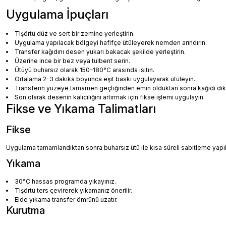
Uygulama İpuçları
Tişörtü düz ve sert bir zemine yerleştirin.
Uygulama yapılacak bölgeyi hafifçe ütüleyerek nemden arındırın.
Transfer kağıdını desen yukarı bakacak şekilde yerleştirin.
Üzerine ince bir bez veya tülbent serin.
Ütüyü buharsız olarak 150–180°C arasında ısıtın.
Ortalama 2–3 dakika boyunca eşit baskı uygulayarak ütüleyin.
Transferin yüzeye tamamen geçtiğinden emin olduktan sonra kağıdı dikka
Son olarak desenin kalıcılığını artırmak için fikse işlemi uygulayın.
Fikse ve Yıkama Talimatları
Fikse
Uygulama tamamlandıktan sonra buharsız ütü ile kısa süreli sabitleme yapılm
Yıkama
30°C hassas programda yıkayınız.
Tişörtü ters çevirerek yıkamanız önerilir.
Elde yıkama transfer ömrünü uzatır.
Kurutma