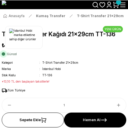
Size Özel "HG10" Koduyla Sepette Hemen %10 İndirimi Kaçırma
Anasayfa
Kumaş Transfer
T-Shirt Transfer 21x29cm
YENİ ÜRÜN
T-Shirt Transfer Kağıdı 21x29cm TT-136
₺69
Güncel
Kategori
T-Shirt Transfer 21x29cm
Marka
İstanbul Hobi
Stok Kodu
TT-136
*13,10 TL den başlayan taksitlerle!
Tüm Türkiye
Sepete Ekle
Hemen Al