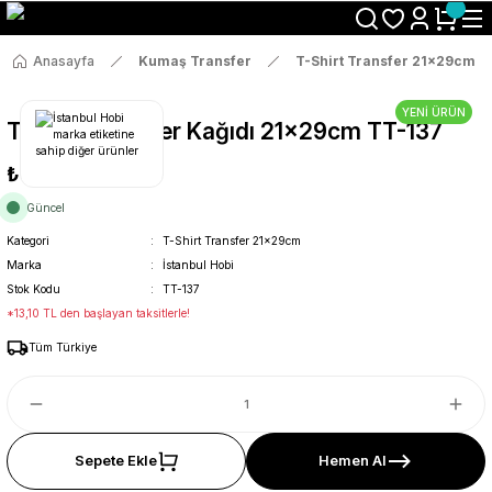
Size Özel "HG10" Koduyla Sepette Hemen %10 İndirimi Kaçırma
Anasayfa
Kumaş Transfer
T-Shirt Transfer 21x29cm
YENİ ÜRÜN
T-Shirt Transfer Kağıdı 21x29cm TT-137
₺69
Güncel
Kategori
T-Shirt Transfer 21x29cm
Marka
İstanbul Hobi
Stok Kodu
TT-137
*13,10 TL den başlayan taksitlerle!
Tüm Türkiye
Sepete Ekle
Hemen Al