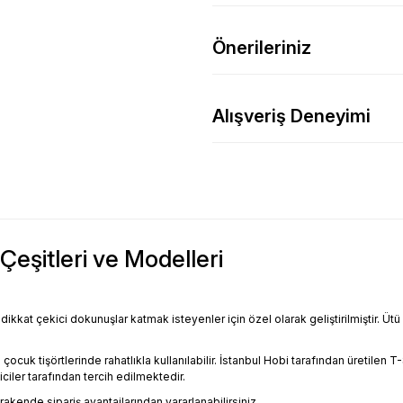
Önerileriniz
Alışveriş Deneyimi
Çeşitleri ve Modelleri
ikkat çekici dokunuşlar katmak isteyenler için özel olarak geliştirilmiştir. Ütü
 tişörtlerinde rahatlıkla kullanılabilir. İstanbul Hobi tarafından üretilen T-Shi
iler tarafından tercih edilmektedir.
kende sipariş avantajlarından yararlanabilirsiniz.