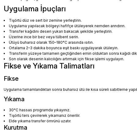
Uygulama İpuçları
Tişörtü düz ve sert bir zemine yerleştirin.
Uygulama yapılacak bölgeyi hafifçe ütüleyerek nemden arındırın.
Transfer kağıdını desen yukarı bakacak şekilde yerleştirin.
Üzerine ince bir bez veya tülbent serin.
Ütüyü buharsız olarak 150–180°C arasında ısıtın.
Ortalama 2–3 dakika boyunca eşit baskı uygulayarak ütüleyin.
Transferin yüzeye tamamen geçtiğinden emin olduktan sonra kağıdı dikka
Son olarak desenin kalıcılığını artırmak için fikse işlemi uygulayın.
Fikse ve Yıkama Talimatları
Fikse
Uygulama tamamlandıktan sonra buharsız ütü ile kısa süreli sabitleme yapılm
Yıkama
30°C hassas programda yıkayınız.
Tişörtü ters çevirerek yıkamanız önerilir.
Elde yıkama transfer ömrünü uzatır.
Kurutma