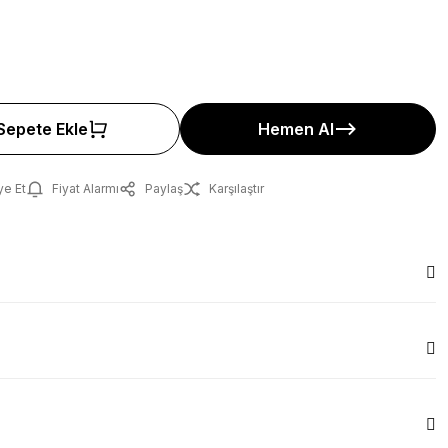
Sepete Ekle
Hemen Al
ye Et
Fiyat Alarmı
Paylaş
Karşılaştır