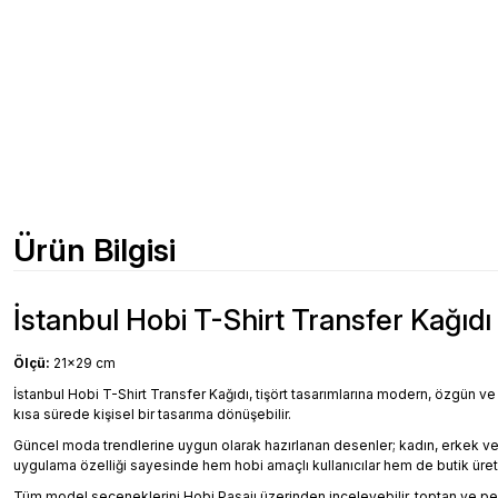
Ürün Bilgisi
İstanbul Hobi T-Shirt Transfer Kağıdı 
Ölçü:
21x29 cm
İstanbul Hobi T-Shirt Transfer Kağıdı, tişört tasarımlarına modern, özgün ve d
kısa sürede kişisel bir tasarıma dönüşebilir.
Güncel moda trendlerine uygun olarak hazırlanan desenler; kadın, erkek ve çocuk
uygulama özelliği sayesinde hem hobi amaçlı kullanıcılar hem de butik üretic
Tüm model seçeneklerini Hobi Pasajı üzerinden inceleyebilir, toptan ve pera