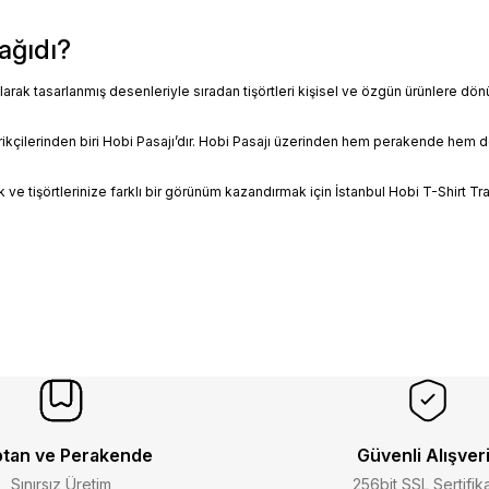
ağıdı?
larak tasarlanmış desenleriyle sıradan tişörtleri kişisel ve özgün ürünlere d
rikçilerinden biri Hobi Pasajı’dır. Hobi Pasajı üzerinden hem perakende hem de 
k ve tişörtlerinize farklı bir görünüm kazandırmak için İstanbul Hobi T-Shirt Tr
tan ve Perakende
Güvenli Alışver
Sınırsız Üretim
256bit SSL Sertifik