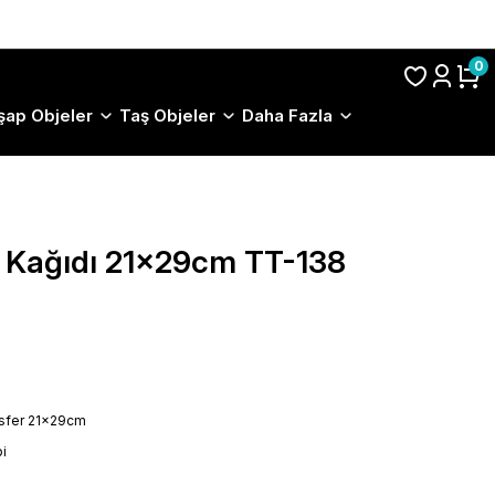
S.S.S.
0
şap Objeler
Taş Objeler
Daha Fazla
r Kağıdı 21x29cm TT-138
nsfer 21x29cm
i