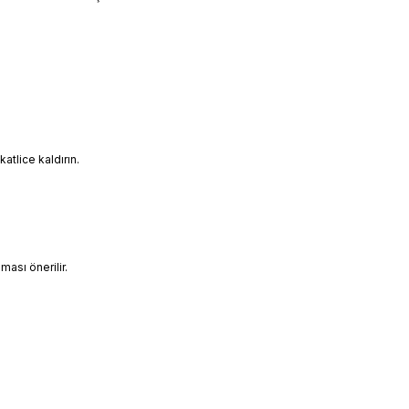
tlice kaldırın.
ası önerilir.