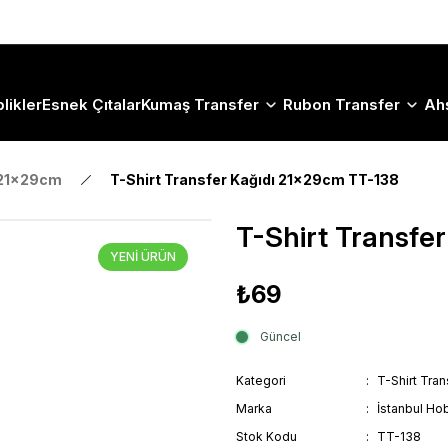
Size Özel "HG10" Koduyla Sepette Hemen %10 İndirimi Kaçırma
likler
Esnek Çıtalar
Kumaş Transfer
Rubon Transfer
Ah
 21x29cm
T-Shirt Transfer Kağıdı 21x29cm TT-138
T-Shirt Transfe
YENİ ÜRÜN
₺69
Güncel
Kategori
T-Shirt Tra
Marka
İstanbul Hob
Stok Kodu
TT-138