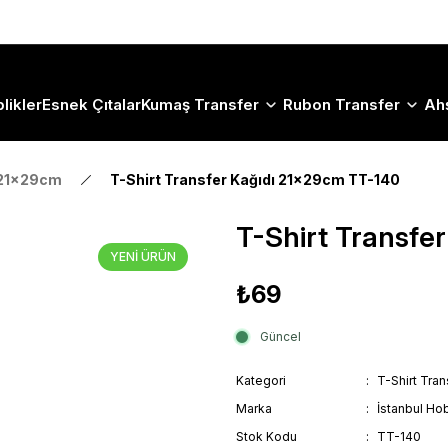
Size Özel "HG10" Koduyla Sepette Hemen %10 İndirimi Kaçırma
likler
Esnek Çıtalar
Kumaş Transfer
Rubon Transfer
Ah
 21x29cm
T-Shirt Transfer Kağıdı 21x29cm TT-140
T-Shirt Transfe
YENİ ÜRÜN
₺69
Güncel
Kategori
T-Shirt Tra
Marka
İstanbul Hob
Stok Kodu
TT-140