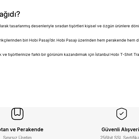
ağıdı?
larak tasarlanmış desenleriyle sıradan tişörtleri kişisel ve özgün ürünlere d
rikçilerinden biri Hobi Pasajı’dır. Hobi Pasajı üzerinden hem perakende hem de 
k ve tişörtlerinize farklı bir görünüm kazandırmak için İstanbul Hobi T-Shirt Tr
tan ve Perakende
Güvenli Alışver
Sınırsız Üretim
256bit SSL Sertifik