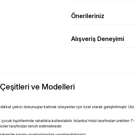
Önerileriniz
Alışveriş Deneyimi
Çeşitleri ve Modelleri
ikkat çekici dokunuşlar katmak isteyenler için özel olarak geliştirilmiştir. Ütü
 tişörtlerinde rahatlıkla kullanılabilir. İstanbul Hobi tarafından üretilen T-Shi
iler tarafından tercih edilmektedir.
kende sipariş avantajlarından yararlanabilirsiniz.