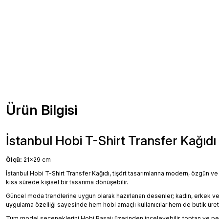
Ürün Bilgisi
İstanbul Hobi T-Shirt Transfer Kağıdı 
Ölçü:
21x29 cm
İstanbul Hobi T-Shirt Transfer Kağıdı, tişört tasarımlarına modern, özgün ve d
kısa sürede kişisel bir tasarıma dönüşebilir.
Güncel moda trendlerine uygun olarak hazırlanan desenler; kadın, erkek ve çocuk
uygulama özelliği sayesinde hem hobi amaçlı kullanıcılar hem de butik üretic
Tüm model seçeneklerini Hobi Pasajı üzerinden inceleyebilir, toptan ve pera