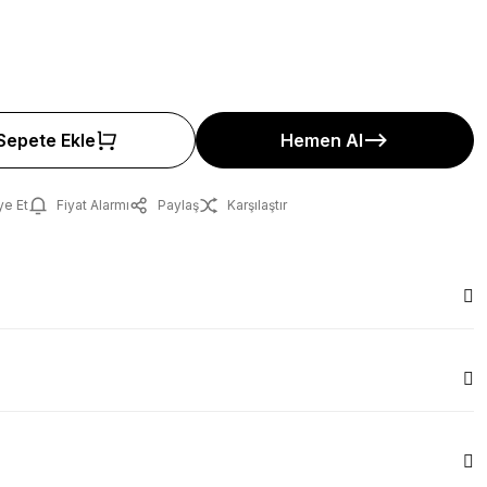
Sepete Ekle
Hemen Al
ye Et
Fiyat Alarmı
Paylaş
Karşılaştır