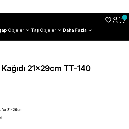
S.S.S.
şap Objeler
Taş Objeler
Daha Fazla
r Kağıdı 21x29cm TT-140
nsfer 21x29cm
i