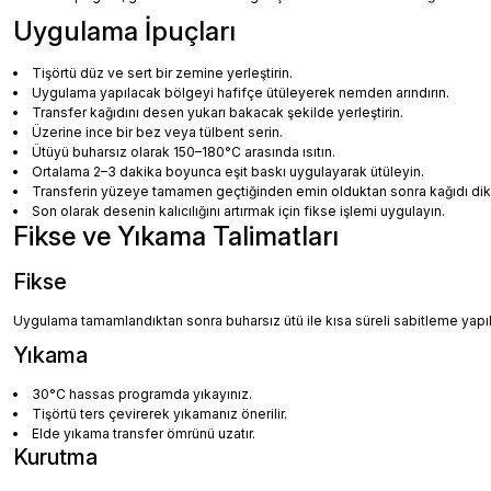
Uygulama İpuçları
Tişörtü düz ve sert bir zemine yerleştirin.
Uygulama yapılacak bölgeyi hafifçe ütüleyerek nemden arındırın.
Transfer kağıdını desen yukarı bakacak şekilde yerleştirin.
Üzerine ince bir bez veya tülbent serin.
Ütüyü buharsız olarak 150–180°C arasında ısıtın.
Ortalama 2–3 dakika boyunca eşit baskı uygulayarak ütüleyin.
Transferin yüzeye tamamen geçtiğinden emin olduktan sonra kağıdı dikka
Son olarak desenin kalıcılığını artırmak için fikse işlemi uygulayın.
Fikse ve Yıkama Talimatları
Fikse
Uygulama tamamlandıktan sonra buharsız ütü ile kısa süreli sabitleme yapılm
Yıkama
30°C hassas programda yıkayınız.
Tişörtü ters çevirerek yıkamanız önerilir.
Elde yıkama transfer ömrünü uzatır.
Kurutma