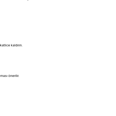
tlice kaldırın.
ası önerilir.