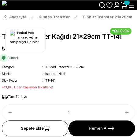
Size Özel "HG10" Koduyla Sepette Hemen %10 İndirimi Kaçırma
Anasayfa
Kumaş Transfer
T-Shirt Transfer 21x29cm
YENİ ÜRÜN
T-Shirt Transfer Kağıdı 21x29cm TT-141
₺69
Güncel
Kategori
T-Shirt Transfer 21x29cm
Marka
İstanbul Hobi
Stok Kodu
TT-141
*13,10 TL den başlayan taksitlerle!
Tüm Türkiye
Sepete Ekle
Hemen Al