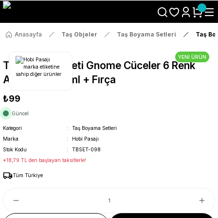
Size Özel "HG10" Koduyla Sepette Hemen %10 İndirimi Kaçırma
Anasayfa
Taş Objeler
Taş Boyama Setleri
Taş Bo
YENİ ÜRÜN
Taş Boyama Seti Gnome Cüceler 6 Renk
Akrilik Boya 5ml + Fırça
₺99
Güncel
Kategori
Taş Boyama Setleri
Marka
Hobi Pasajı
Stok Kodu
TBSET-098
*18,79 TL den başlayan taksitlerle!
Tüm Türkiye