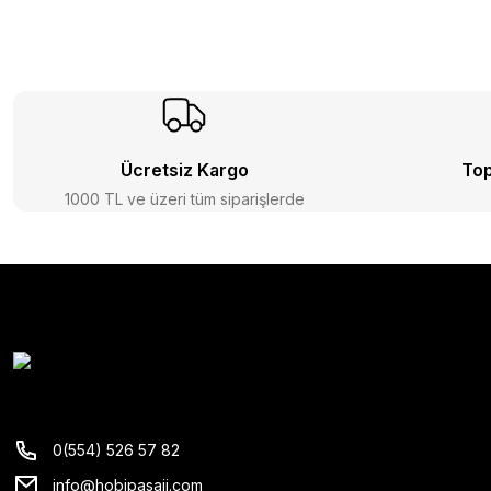
Ücretsiz Kargo
Top
1000 TL ve üzeri tüm siparişlerde
0(554) 526 57 82
info@hobipasaji.com