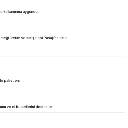
nle kullanımına uygundur.
meği üretim ve satış Hobi Pasajı’na aittir.
de paketlenir.
unu ve el becerilerini destekler.