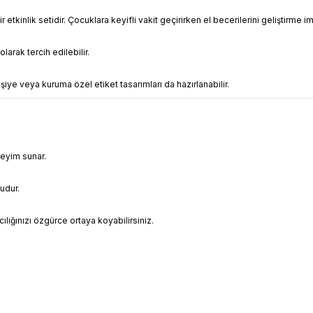
ir etkinlik setidir. Çocuklara keyifli vakit geçirirken el becerilerini geliştirme i
larak tercih edilebilir.
 kişiye veya kuruma özel etiket tasarımları da hazırlanabilir.
neyim sunar.
ludur.
ılığınızı özgürce ortaya koyabilirsiniz.