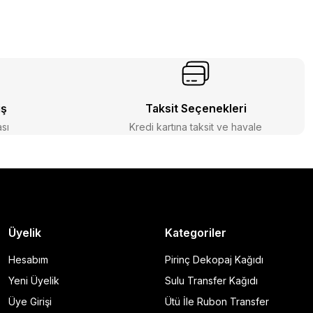
iş
Taksit Seçenekleri
ası
Kredi kartına taksit ve havale
Üyelik
Kategoriler
Hesabım
Pirinç Dekopaj Kağıdı
Yeni Üyelik
Sulu Transfer Kağıdı
Üye Girişi
Ütü İle Rubon Transfer