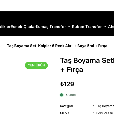
Size Özel "HG10" Koduyla Sepette Hemen %10 İndirimi Kaçırma
likler
Esnek Çıtalar
Kumaş Transfer
Rubon Transfer
Ah
Taş Boyama Seti Kalpler 6 Renk Akrilik Boya 5ml + Fırça
Taş Boyama Seti
YENİ ÜRÜN
+ Fırça
₺129
Güncel
Kategori
Taş Boyama 
Marka
Hobi Pasajı