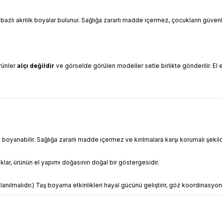
 bazlı akrilik boyalar bulunur. Sağlığa zararlı madde içermez, çocukların güve
Ürünler
alçı değildir
ve görselde görülen modeller setle birlikte gönderilir. El e
 boyanabilir. Sağlığa zararlı madde içermez ve kırılmalara karşı korumalı şekil
ılıklar, ürünün el yapımı doğasının doğal bir göstergesidir.
anılmalıdır.) Taş boyama etkinlikleri hayal gücünü geliştirir, göz koordinasyon