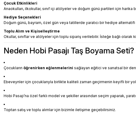
Çocuk Etkinlikleri
Anaokulları, ilkokullar, sınıf içi atölyeler ve doğum günü partileri için harika b
Hediye Seçenekleri
Doğum günü, bayram, özel gün veya tatillerde yaratıcı bir hediye alternatifi o
Toplu Alım ve Kişiselleştirme
Okullar, sınıflar ve atölyeler için toplu sipariş verilebilir. İsteğe bağlı olarak
Neden Hobi Pasajı Taş Boyama Seti?
Çocukların
öğrenirken eğlenmelerini
sağlayan eğitici ve sanatsal bir de
Ebeveynler için çocuklarıyla birlikte kaliteli zaman geçirmenin keyifli bir yo
Hobi Pasajı’na özel farklı model ve şekiller arasından seçim yaparak, yaratıc
Toptan satış ve toplu alımlar için bizimle iletişime geçebilirsiniz.