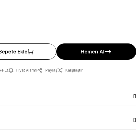
Sepete Ekle
Hemen Al
ye Et
Fiyat Alarmı
Paylaş
Karşılaştır