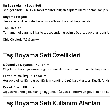
Su Bazlı Akrilik Boya Seti
Set içerisinde 5 ml’lik 6 farklı renkten oluşan, toplam 30 ml hacme sahip su
Boyama Fırçası
Her setle birlikte pratik kullanım sağlayan bir adet fırça yer alır.
Taş Objeler
Tamamen el yapımı, 1. kalite taş tozundan üretilmiş özel taş objeler içerir. 
Obje Ölçüleri:
7,5x6cm ++
Taş Boyama Seti Özellikleri
Güvenli ve Dayanıklı Kullanım
Objeler, astar veya zımpara gerektirmeden direkt su bazlı akrilik boyalar ile
El Yapımı ve Özgün Tasarım
Her obje el işçiliği ile üretildiği için kendine özgü karakter taşır. Küçük farkl
Çocuk Dostu Etkinlik
Üç yaş ve üzeri çocuklar için uygundur. (3 yaş altı ebeveyn gözetiminde kull
Taş Boyama Seti Kullanım Alanları