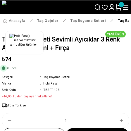
Size Özel "HG10" Koduyla Sepette Hemen %10 İndirimi Kaçırma
Anasayfa
Taş Objeler
Taş Boyama Setleri
Taş Boy
YENİ ÜRÜN
Taş Boyama Seti Sevimli Ayıcıklar 3 Renk
Akrilik Boya 5ml + Fırça
₺74
Güncel
Kategori
Taş Boyama Setleri
Marka
Hobi Pasajı
Stok Kodu
TBSET-106
*14,05 TL den başlayan taksitlerle!
Tüm Türkiye