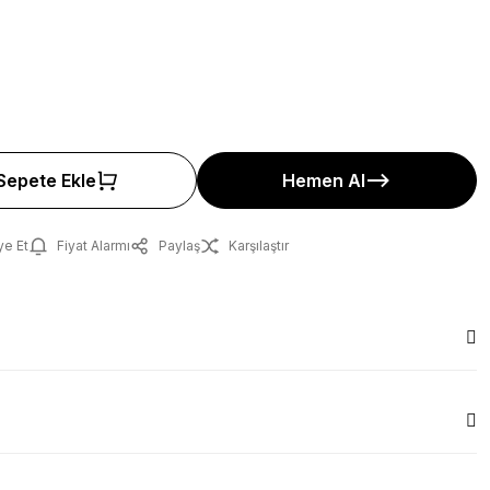
Sepete Ekle
Hemen Al
ye Et
Fiyat Alarmı
Paylaş
Karşılaştır