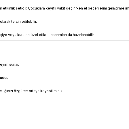
ir etkinlik setidir. Çocuklara keyifli vakit geçirirken el becerilerini geliştirme i
larak tercih edilebilir.
 kişiye veya kuruma özel etiket tasarımları da hazırlanabilir.
neyim sunar.
ludur.
ılığınızı özgürce ortaya koyabilirsiniz.