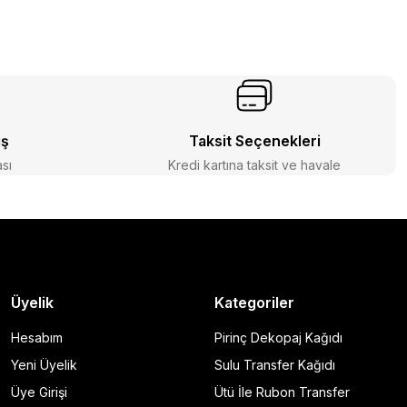
iş
Taksit Seçenekleri
ası
Kredi kartına taksit ve havale
Üyelik
Kategoriler
Hesabım
Pirinç Dekopaj Kağıdı
Yeni Üyelik
Sulu Transfer Kağıdı
Üye Girişi
Ütü İle Rubon Transfer