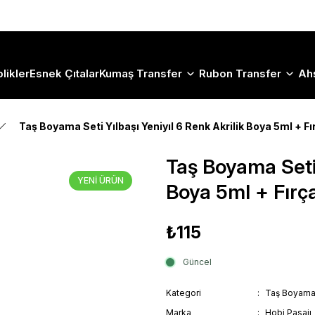
Size Özel "HG10" Koduyla Sepette Hemen %10 İndirimi Kaçırma
likler
Esnek Çıtalar
Kumaş Transfer
Rubon Transfer
Ah
Taş Boyama Seti Yılbaşı Yeniyıl 6 Renk Akrilik Boya 5ml + Fı
Taş Boyama Seti 
YENİ ÜRÜN
Boya 5ml + Fırç
₺115
Güncel
Kategori
Taş Boyama 
Marka
Hobi Pasajı