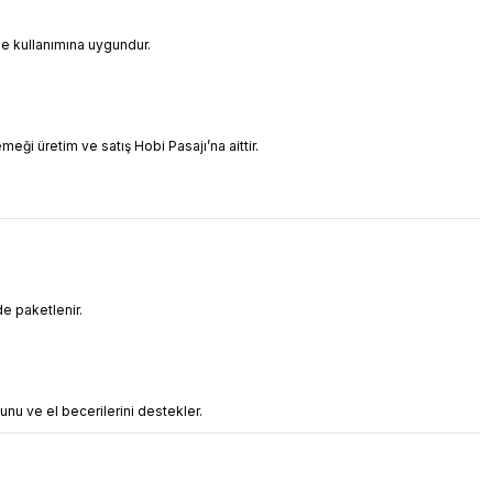
nle kullanımına uygundur.
meği üretim ve satış Hobi Pasajı’na aittir.
de paketlenir.
unu ve el becerilerini destekler.