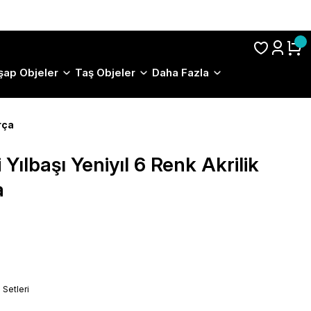
S.S.S.
şap Objeler
Taş Objeler
Daha Fazla
rça
Yılbaşı Yeniyıl 6 Renk Akrilik
a
Setleri