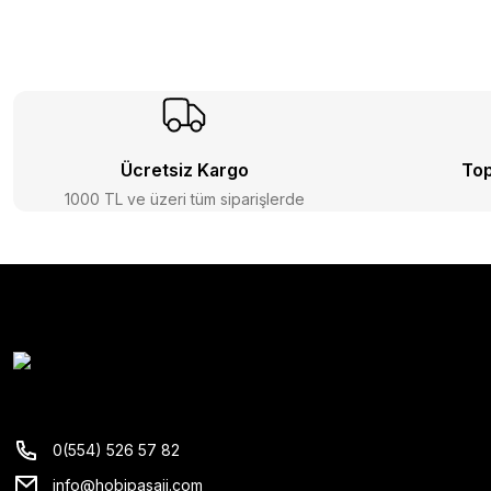
Ücretsiz Kargo
Top
1000 TL ve üzeri tüm siparişlerde
0(554) 526 57 82
info@hobipasaji.com