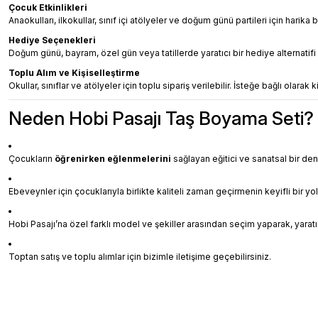
Çocuk Etkinlikleri
Anaokulları, ilkokullar, sınıf içi atölyeler ve doğum günü partileri için harika b
Hediye Seçenekleri
Doğum günü, bayram, özel gün veya tatillerde yaratıcı bir hediye alternatifi o
Toplu Alım ve Kişiselleştirme
Okullar, sınıflar ve atölyeler için toplu sipariş verilebilir. İsteğe bağlı olarak
Neden Hobi Pasajı Taş Boyama Seti?
Çocukların
öğrenirken eğlenmelerini
sağlayan eğitici ve sanatsal bir de
Ebeveynler için çocuklarıyla birlikte kaliteli zaman geçirmenin keyifli bir yo
Hobi Pasajı’na özel farklı model ve şekiller arasından seçim yaparak, yaratıc
Toptan satış ve toplu alımlar için bizimle iletişime geçebilirsiniz.