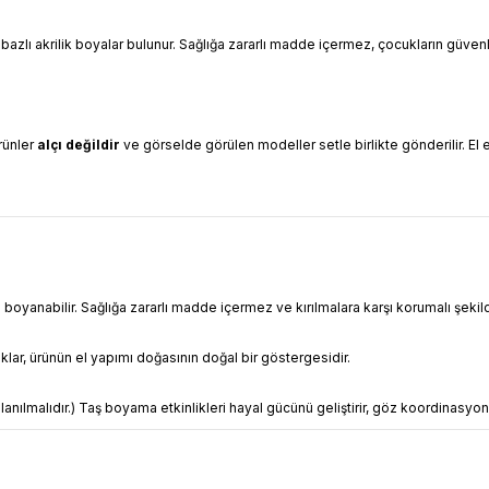
 bazlı akrilik boyalar bulunur. Sağlığa zararlı madde içermez, çocukların güve
Ürünler
alçı değildir
ve görselde görülen modeller setle birlikte gönderilir. El e
 boyanabilir. Sağlığa zararlı madde içermez ve kırılmalara karşı korumalı şekil
ılıklar, ürünün el yapımı doğasının doğal bir göstergesidir.
anılmalıdır.) Taş boyama etkinlikleri hayal gücünü geliştirir, göz koordinasyon