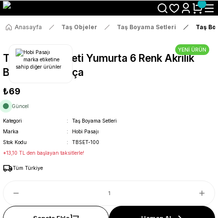
Size Özel "HG10" Koduyla Sepette Hemen %10 İndirimi Kaçırma
Anasayfa
Taş Objeler
Taş Boyama Setleri
Taş Boy
YENİ ÜRÜN
Taş Boyama Seti Yumurta 6 Renk Akrilik
Boya 5ml + Fırça
₺69
Güncel
Kategori
Taş Boyama Setleri
Marka
Hobi Pasajı
Stok Kodu
TBSET-100
*13,10 TL den başlayan taksitlerle!
Tüm Türkiye