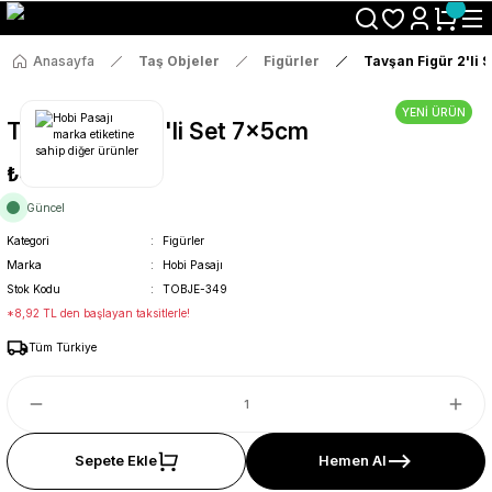
Size Özel "HG10" Koduyla Sepette Hemen %10 İndirimi Kaçırma
Anasayfa
Taş Objeler
Figürler
Tavşan Figür 2'li 
YENİ ÜRÜN
Tavşan Figür 2'li Set 7x5cm
₺47
Güncel
Kategori
Figürler
Marka
Hobi Pasajı
Stok Kodu
TOBJE-349
*8,92 TL den başlayan taksitlerle!
Tüm Türkiye
Sepete Ekle
Hemen Al