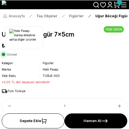
Size Özel "HG10" Koduyla Sepette Hemen %10 İndirimi Kaçırma
Anasayfa
Taş Objeler
Figürler
Uğur Böceği Figü
YENİ ÜRÜN
Uğur Böceği Figür 7x5cm
₺24
Güncel
Kategori
Figürler
Marka
Hobi Pasajı
Stok Kodu
TOBJE-403
*4,56 TL den başlayan taksitlerle!
Tüm Türkiye
Sepete Ekle
Hemen Al