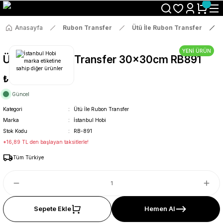
Size Özel "HG10" Koduyla Sepette Hemen %10 İndirimi Kaçırma
Anasayfa
Rubon Transfer
Ütü İle Rubon Transfer
YENİ ÜRÜN
Ütü İle Rub On Transfer 30x30cm RB891
₺89
Güncel
Kategori
Ütü İle Rubon Transfer
Marka
İstanbul Hobi
Stok Kodu
RB-891
*16,89 TL den başlayan taksitlerle!
Tüm Türkiye
Sepete Ekle
Hemen Al